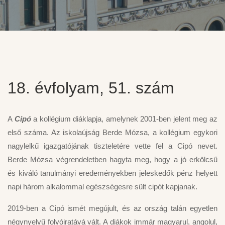
18. évfolyam, 51. szám
A
Cipó
a kollégium diáklapja, amelynek 2001-ben jelent meg az
első száma. Az iskolaújság Berde Mózsa, a kollégium egykori
nagylelkű igazgatójának tiszteletére vette fel a Cipó nevet.
Berde Mózsa végrendeletben hagyta meg, hogy a jó erkölcsű
és kiváló tanulmányi eredeményekben jeleskedők pénz helyett
napi három alkalommal egészségesre sült cipót kapjanak.
2019-ben a Cipó ismét megújult, és az ország talán egyetlen
négynyelvű folyóiratává vált. A diákok immár magyarul, angolul,