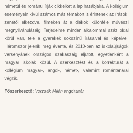
németül és románul írják cikkeiket a lap hasábjaira. A kollégium
eseményein kívül számos más témakört is érintenek az írások,
zenétől elkezdve, filmeken át a diákok különféle művészi
megnyilvánulásáig. Terjedelme minden alkalommal száz oldal
körül van, tele a gyerekek sokszínű írásaival és képeivel.
Háromszor jelenik meg évente, és 2019-ben az iskolaújságok
versenyánek országos szakaszáig eljutott, egyetlenként a
magyar iskolák közül. A szerkesztést és a korrektúrát a
kollégium magyar-, angol-, német-, valamint romántanárai
végzik.
Főszerkesztő:
Vorzsák Milán
angoltanár