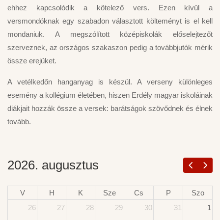
ehhez kapcsolódik a kötelező vers. Ezen kívül a
versmondóknak egy szabadon választott költeményt is el kell
mondaniuk. A megszólított középiskolák előselejtezőt
szerveznek, az országos szakaszon pedig a továbbjutók mérik
össze erejüket.
A vetélkedőn hanganyag is készül. A verseny különleges
esemény a kollégium életében, hiszen Erdély magyar iskoláinak
diákjait hozzák össze a versek: barátságok szövődnek és élnek
tovább.
2026. augusztus
V
H
K
Sze
Cs
P
Szo
26
27
28
29
30
31
1