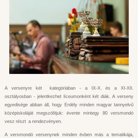
A versenyre két kategóriában - a IX-X. és a XI-XII.
osztályosban - jelentkezhet líceumonként két diák. A verseny
egyedisége abban áll, hogy Erdély minden magyar tannyelvű
középiskoláját megszólítjuk: évente mintegy 80 versmondó
vesz részt a rendezvényen.
A versmondó versenynek minden évben más a tematikája,