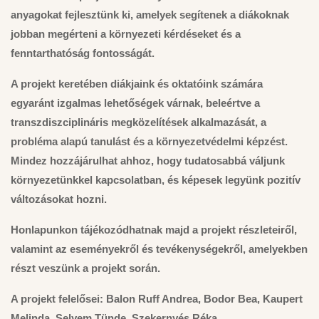
anyagokat fejlesztünk ki, amelyek segítenek a diákoknak
jobban megérteni a környezeti kérdéseket és a
fenntarthatóság fontosságát.
A projekt keretében diákjaink és oktatóink számára
egyaránt izgalmas lehetőségek várnak, beleértve a
transzdiszciplináris megközelítések alkalmazását, a
probléma alapú tanulást és a környezetvédelmi képzést.
Mindez hozzájárulhat ahhoz, hogy tudatosabbá váljunk
környezetünkkel kapcsolatban, és képesek legyünk pozitív
változásokat hozni.
Honlapunkon tájékozódhatnak majd a projekt részleteiről,
valamint az eseményekről és tevékenységekről, amelyekben
részt veszünk a projekt során.
A projekt felelősei: Balon Ruff Andrea, Bodor Bea, Kaupert
Melinda, Selyem Tünde, Szekernyés Réka.