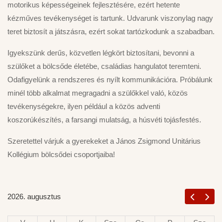
motorikus képességeinek fejlesztésére, ezért hetente
kézműves tevékenységet is tartunk. Udvarunk viszonylag nagy
teret biztosít a játszásra, ezért sokat tartózkodunk a szabadban.
Igyekszünk derűs, közvetlen légkört biztosítani, bevonni a
szülőket a bölcsőde életébe, családias hangulatot teremteni.
Odafigyelünk a rendszeres és nyílt kommunikációra. Próbálunk
minél több alkalmat megragadni a szülőkkel való, közös
tevékenységekre, ilyen például a közös adventi
koszorúkészítés, a farsangi mulatság, a húsvéti tojásfestés.
Szeretettel várjuk a gyerekeket a János Zsigmond Unitárius
Kollégium bölcsődei csoportjaiba!
2026. augusztus