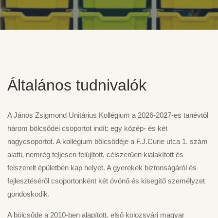
Általános tudnivalók
A János Zsigmond Unitárius Kollégium a 2026-2027-es tanévtől
három bölcsődei csoportot indít: egy közép- és két
nagycsoportot. A kollégium bölcsődéje a F.J.Curie utca 1. szám
alatti, nemrég teljesen felújított, célszerűen kialakított és
felszerelt épületben kap helyet. A gyerekek biztonságáról és
fejlesztéséről csoportonként két óvónő és kisegítő személyzet
gondoskodik.
A bölcsőde a 2010-ben alapított, első kolozsvári magyar