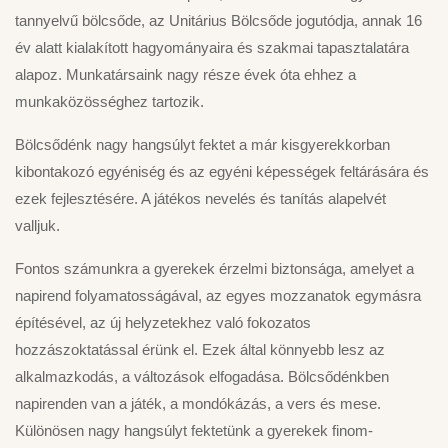
tannyelvű bölcsőde, az Unitárius Bölcsőde jogutódja, annak 16
év alatt kialakított hagyományaira és szakmai tapasztalatára
alapoz. Munkatársaink nagy része évek óta ehhez a
munkaközösséghez tartozik.
Bölcsődénk nagy hangsúlyt fektet a már kisgyerekkorban
kibontakozó egyéniség és az egyéni képességek feltárására és
ezek fejlesztésére. A játékos nevelés és tanítás alapelvét
valljuk.
Fontos számunkra a gyerekek érzelmi biztonsága, amelyet a
napirend folyamatosságával, az egyes mozzanatok egymásra
építésével, az új helyzetekhez való fokozatos
hozzászoktatással érünk el. Ezek által könnyebb lesz az
alkalmazkodás, a változások elfogadása. Bölcsődénkben
napirenden van a játék, a mondókázás, a vers és mese.
Különösen nagy hangsúlyt fektetünk a gyerekek finom-