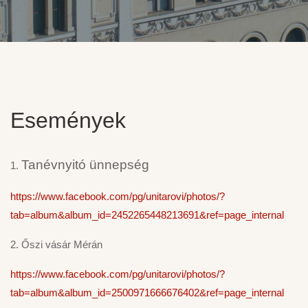
Események
Tanévnyitó ünnepség
1.
https://www.facebook.com/pg/unitarovi/photos/?
tab=album&album_id=2452265448213691&ref=page_internal
2. Őszi vásár Mérán
https://www.facebook.com/pg/unitarovi/photos/?
tab=album&album_id=2500971666676402&ref=page_internal