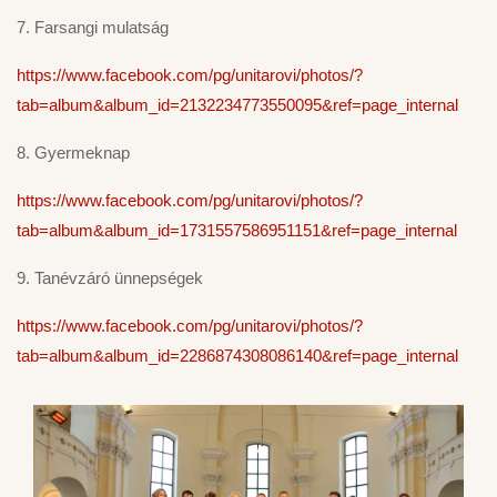
7. Farsangi mulatság
https://www.facebook.com/pg/unitarovi/photos/?
tab=album&album_id=2132234773550095&ref=page_internal
8. Gyermeknap
https://www.facebook.com/pg/unitarovi/photos/?
tab=album&album_id=1731557586951151&ref=page_internal
9. Tanévzáró ünnepségek
https://www.facebook.com/pg/unitarovi/photos/?
tab=album&album_id=2286874308086140&ref=page_internal