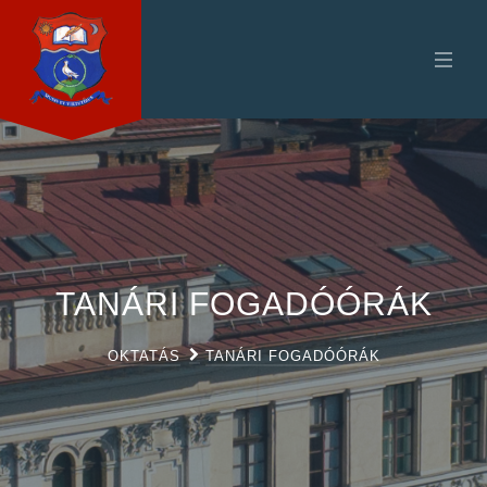
TANÁRI FOGADÓÓRÁK
OKTATÁS
TANÁRI FOGADÓÓRÁK